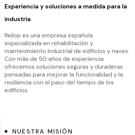
Nuestra
Experiencia y soluciones a medida para la
trayectoria
industria
en
rehabilitación
Reilop es una empresa española
y
especializada en rehabilitación y
mantenimiento industrial de edificios y naves.
mantenimiento
Con más de 50 años de experiencia
industrial
ofrecemos soluciones seguras y duraderas
nos
pensadas para mejorar la funcionalidad y la
avala
resiliencia con el paso del tiempo de los
como
edificios.
líderes
del
sector.
NUESTRA MISIÓN