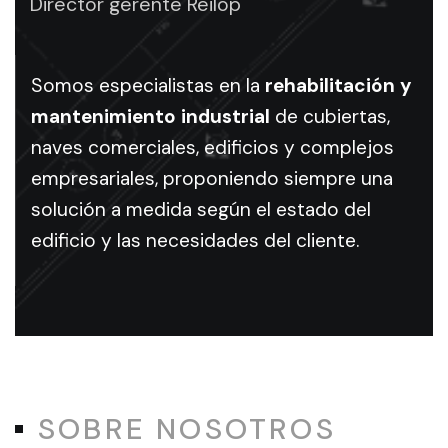
Director gerente Reilop
en
rehabilitación
Somos especialistas en la
rehabilitación y
mantenimiento industrial
de cubiertas,
y
naves comerciales, edificios y complejos
empresariales, proponiendo siempre una
mantenimiento
solución a medida según el estado del
industrial
edificio y las necesidades del cliente.
Servicios
de
rehabilitación
y
mantenimiento
SOBRE NOSOTROS
industrial